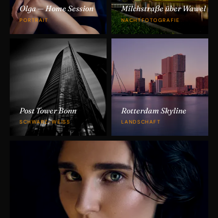
Olga — Home Session
Milchstraße über Wawel
PORTRAIT
NACHTFOTOGRAFIE
Post Tower Bonn
Rotterdam Skyline
SCHWARZ-WEISS
LANDSCHAFT